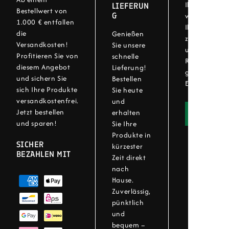
Ihre Zufriede
LIEFERUN
Bestellwert von
G
wichtig! Bei
1.000 € entfallen
Ihre Artikel 
die
Genießen
zurückgeben.
Versandkosten!
Sie unsere
unser einfac
Profitieren Sie von
schnelle
Rückgabever
diesem Angebot
Lieferung!
genießen Sie 
und sichern Sie
Bestellen
Einkaufserleb
sich Ihre Produkte
Sie heute
versandkostenfrei.
und
Jetzt bestellen
erhalten
Widerru
und sparen!
Sie Ihre
Produkte in
SICHER
kürzester
BEZAHLEN MIT
Zeit direkt
nach
Hause.
Zuverlässig,
pünktlich
und
bequem –