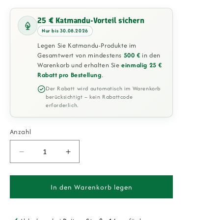
25 € Katmandu-Vorteil sichern
Nur bis 30.08.2026
Legen Sie Katmandu-Produkte im
Gesamtwert von mindestens
500 €
in den
Warenkorb und erhalten Sie
einmalig 25 €
Rabatt pro Bestellung
.
Der Rabatt wird automatisch im Warenkorb
berücksichtigt – kein Rabattcode
erforderlich.
Anzahl
Verringere
Erhöhe
die
die
Menge
Menge
für
für
In den Warenkorb legen
Esstisch
Esstisch
Sistina
Sistina
140
140