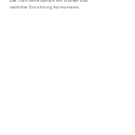
Der Tisch sollte optisch mit Stühlen und
restlicher Einrichtung harmonieren.