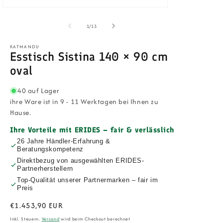
in
Medien
Modal
1
öffnen
in
von
1
/
13
Modal
öffnen
KATMANDU
Esstisch Sistina 140 × 90 cm
oval
40 auf Lager
ihre Ware ist in 9 - 11 Werktagen bei Ihnen zu
Hause.
Ihre Vorteile mit ERIDES – fair & verlässlich
26 Jahre Händler-Erfahrung &
Beratungskompetenz
Direktbezug von ausgewählten ERIDES-
Partnerherstellern
Top-Qualität unserer Partnermarken – fair im
Preis
Normaler
€1.453,90 EUR
Preis
Inkl. Steuern.
Versand
wird beim Checkout berechnet