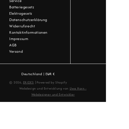
Service
Batteriegesetz
Elektrogesetz
Datenschutzerklärung
Widerrufsrecht
Kontaktinformationen
Impressum
AGB
Versand
Deutschland | EUR €
|
© 2026,
ERIDES
Powered by Shopify
Webdesign und Entwicklung von
Uwe Horn -
Webdesigner und Entwickler