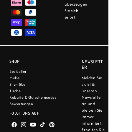
überzeugen
Sie sich
selbst!
SHOP
NEWSLETT
ER
Bestseller
Melden Sie
Möbel
sich für
Sitzmöbel
unseren
Tische
Newsletter
Rabatte & Gutscheincodes
an und
Bewertungen
bleiben Sie
FOLGT UNS AUF
immer
informiert!
Facebook
Instagram
YouTube
TikTok
Pinterest
Erhalten Sie