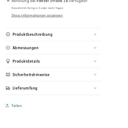
Abholung bei
Peitzer Straße 16
verfügbar
×
×
Gewöhnlich fertig in 5 oder mehr Tagen
90
90
Shop-Informationen anzeigen
cm
cm
oval
oval
–
–
Massiver
Massiver
Produktbeschreibung
Eichenholztisch,
Eichenholztisch,
geölt,
geölt,
Abmessungen
Metallbeine,
Metallbeine,
Loft
Loft
Produktdetails
Design
Design
Sicherheitshinweise
Lieferumfang
Teilen