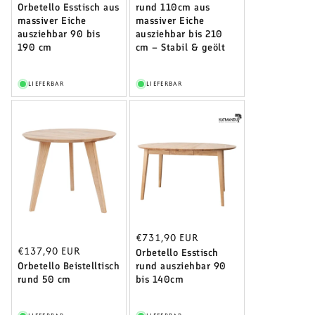
Preis
Orbetello Esstisch aus
rund 110cm aus
massiver Eiche
massiver Eiche
ausziehbar 90 bis
ausziehbar bis 210
190 cm
cm – Stabil & geölt
LIEFERBAR
LIEFERBAR
Normaler
€731,90 EUR
Normaler
€137,90 EUR
Preis
Orbetello Esstisch
Preis
Orbetello Beistelltisch
rund ausziehbar 90
rund 50 cm
bis 140cm