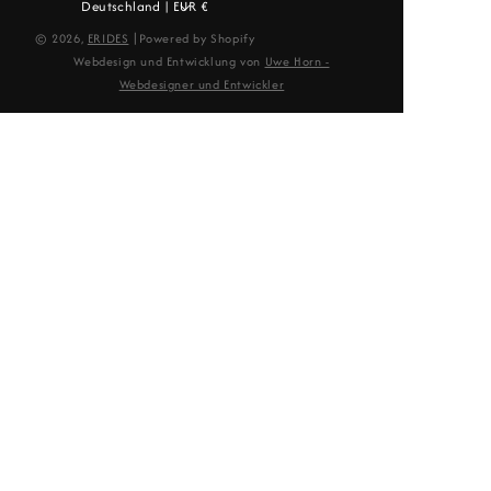
Deutschland | EUR €
|
© 2026,
ERIDES
Powered by Shopify
Webdesign und Entwicklung von
Uwe Horn -
Webdesigner und Entwickler