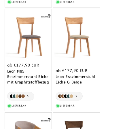
LIEFERBAR
LIEFERBAR
Normaler
ab €177,90 EUR
Normaler
ab €177,90 EUR
Preis
Leon M85
Esszimmerstuhl Eiche
Preis
Leon Esszimmerstuhl
mit Graphitstoffbezug
Eiche & Beige
LIEFERBAR
LIEFERBAR