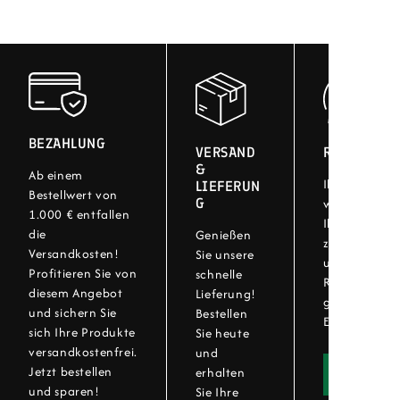
BEZAHLUNG
VERSAND
RÜCKGABE
&
Ab einem
Ihre Zufriede
LIEFERUN
Bestellwert von
G
wichtig! Bei
1.000 € entfallen
Ihre Artikel 
die
Genießen
zurückgeben.
Versandkosten!
Sie unsere
unser einfac
Profitieren Sie von
schnelle
Rückgabever
diesem Angebot
Lieferung!
genießen Sie 
und sichern Sie
Bestellen
Einkaufserleb
sich Ihre Produkte
Sie heute
versandkostenfrei.
und
Jetzt bestellen
erhalten
Widerru
und sparen!
Sie Ihre