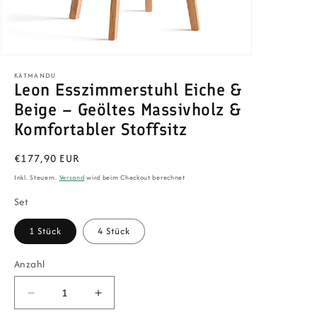
Medien
1
KATMANDU
in
Leon Esszimmerstuhl Eiche &
Modal
öffnen
Beige – Geöltes Massivholz &
Komfortabler Stoffsitz
Normaler
€177,90 EUR
Preis
Inkl. Steuern.
Versand
wird beim Checkout berechnet
Set
1 Stück
4 Stück
Anzahl
Verringere
Erhöhe
die
die