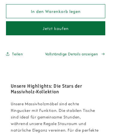
Menge
Menge
für
für
In den Warenkorb legen
Leon
Leon
Esszimmerstuhl
Esszimmerstuhl
Jetzt kaufen
Eiche
Eiche
&amp;
&amp;
Beige
Beige
–
–
Teilen
Vollständige Details anzeigen
Geöltes
Geöltes
Massivholz
Massivholz
&amp;
&amp;
Komfortabler
Komfortabler
Stoffsitz
Stoffsitz
Unsere Highlights: Die Stars der
Massivholz-Kollektion
Unsere Massivholzmöbel sind echte
Hingucker mit Funktion. Die stabilen Tische
sind ideal für gemeinsame Stunden,
während unsere Regale Stauraum und
natürliche Eleganz vereinen. Für die perfekte