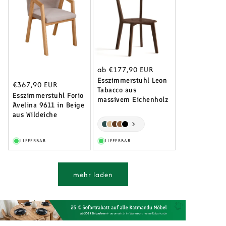
Normaler
ab €177,90 EUR
Preis
Esszimmerstuhl Leon
Normaler
€367,90 EUR
Tabacco aus
Preis
Esszimmerstuhl Forio
massivem Eichenholz
Avelina 9611 in Beige
aus Wildeiche
LIEFERBAR
LIEFERBAR
mehr laden