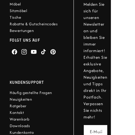
Melden Sie
Möbel
sich für
Sitzmöbel
unseren
Tische
Newsletter
Rabatte & Gutscheincodes
an und
Bewertungen
bleiben Sie
FOLGT UNS AUF
immer
informiert!
Facebook
Instagram
YouTube
TikTok
Pinterest
Erhalten Sie
exklusive
Angebote,
Neuigkeiten
KUNDENSUPPORT
und Tipps
direkt in Ihr
Häufig gestellte Fragen
Postfach.
Neuigkeiten
Verpassen
Ratgeber
Sie nichts
Kontakt
mehr!
Warenkorb
Downloads
E-Mail
Kundenkonto