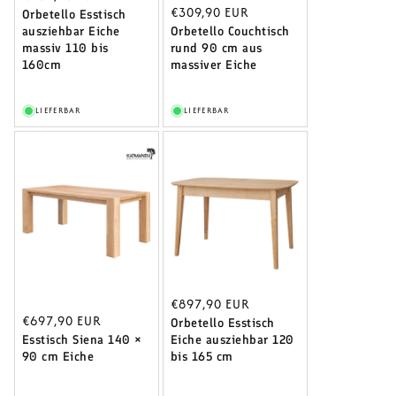
Normaler
€309,90 EUR
Preis
Orbetello Esstisch
ausziehbar Eiche
Preis
Orbetello Couchtisch
massiv 110 bis
rund 90 cm aus
160cm
massiver Eiche
LIEFERBAR
LIEFERBAR
Normaler
€897,90 EUR
Normaler
€697,90 EUR
Preis
Orbetello Esstisch
Preis
Esstisch Siena 140 ×
Eiche ausziehbar 120
90 cm Eiche
bis 165 cm