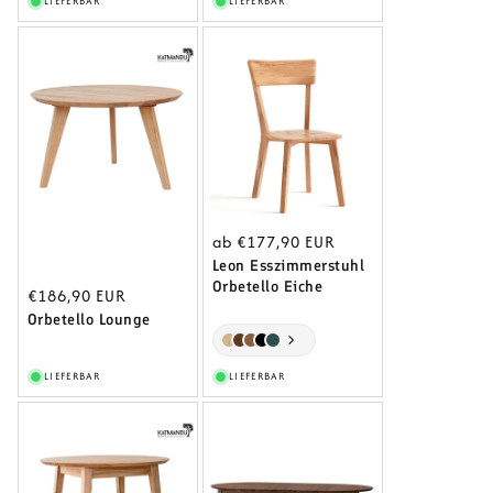
LIEFERBAR
LIEFERBAR
Normaler
ab €177,90 EUR
Preis
Leon Esszimmerstuhl
Orbetello Eiche
Normaler
€186,90 EUR
Preis
Orbetello Lounge
LIEFERBAR
LIEFERBAR