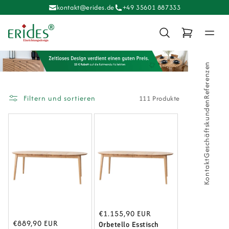
Direkt
kontakt@erides.de
+49 35601 887333
zum
Inhalt
Warenkorb
Referenzen
Filtern und sortieren
111 Produkte
Geschäftskunden
Kontakt
Normaler
€1.155,90 EUR
Normaler
€889,90 EUR
Preis
Orbetello Esstisch