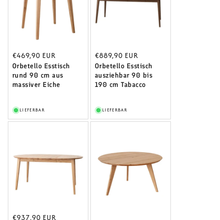
Normaler
€469,90 EUR
Normaler
€889,90 EUR
Preis
Orbetello Esstisch
Preis
Orbetello Esstisch
rund 90 cm aus
ausziehbar 90 bis
massiver Eiche
190 cm Tabacco
LIEFERBAR
LIEFERBAR
Normaler
€937,90 EUR