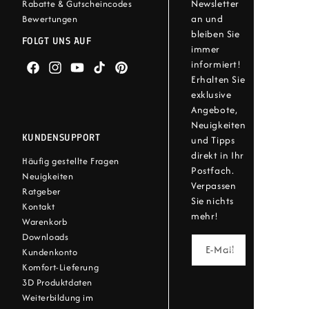
Newsletter
Rabatte & Gutscheincodes
an und
Bewertungen
bleiben Sie
FOLGT UNS AUF
immer
informiert!
Facebook
Instagram
YouTube
TikTok
Pinterest
Erhalten Sie
exklusive
Angebote,
Neuigkeiten
KUNDENSUPPORT
und Tipps
direkt in Ihr
Häufig gestellte Fragen
Postfach.
Neuigkeiten
Verpassen
Ratgeber
Sie nichts
Kontakt
mehr!
Warenkorb
Downloads
E-Mail
Kundenkonto
Komfort-Lieferung
3D Produktdaten
Weiterbildung im