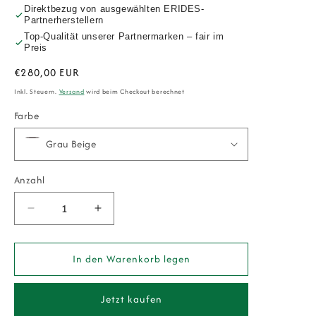
Direktbezug von ausgewählten ERIDES-
Partnerherstellern
Top-Qualität unserer Partnermarken – fair im
Preis
Normaler
€280,00 EUR
Preis
Inkl. Steuern.
Versand
wird beim Checkout berechnet
Farbe
Anzahl
Verringere
Erhöhe
die
die
Menge
Menge
für
für
In den Warenkorb legen
PR
PR
Home
Home
Jetzt kaufen
Flex
Flex