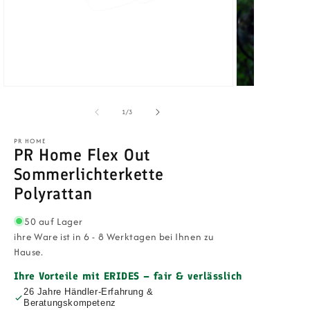
Medien
Medien
1
2
in
in
von
1
/
3
Modal
Modal
öffnen
öffnen
PR HOME
PR Home Flex Out
Sommerlichterkette
Polyrattan
50 auf Lager
ihre Ware ist in 6 - 8 Werktagen bei Ihnen zu
Hause.
Ihre Vorteile mit ERIDES – fair & verlässlich
26 Jahre Händler-Erfahrung &
Beratungskompetenz