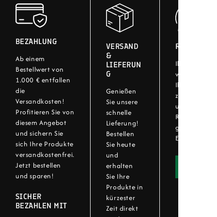
BEZAHLUNG
VERSAND
RÜCKGABE
&
Ab einem
Ihre Zufriede
LIEFERUN
Bestellwert von
G
wichtig! Bei
1.000 € entfallen
Ihre Artikel 
die
Genießen
zurückgeben.
Versandkosten!
Sie unsere
unser einfac
Profitieren Sie von
schnelle
Rückgabever
diesem Angebot
Lieferung!
genießen Sie 
und sichern Sie
Bestellen
Einkaufserleb
sich Ihre Produkte
Sie heute
versandkostenfrei.
und
Jetzt bestellen
erhalten
Widerru
und sparen!
Sie Ihre
Produkte in
SICHER
kürzester
BEZAHLEN MIT
Zeit direkt