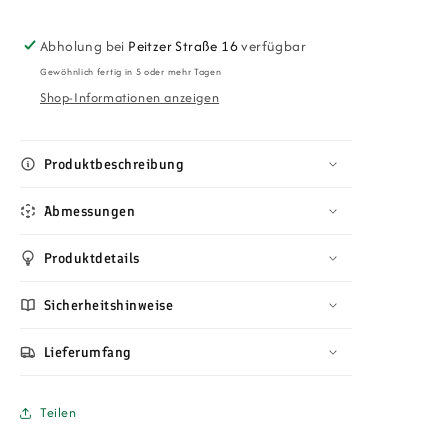
Out
Out
Sommerlichterkette
Sommerlichterkette
Polyrattan
Polyrattan
Abholung bei
Peitzer Straße 16
verfügbar
–
–
Gewöhnlich fertig in 5 oder mehr Tagen
Wetterfestes
Wetterfestes
Shop-Informationen anzeigen
Outdoor-
Outdoor-
Licht
Licht
für
für
Produktbeschreibung
Terrasse
Terrasse
&amp;
&amp;
Garten
Abmessungen
Garten
6.5
6.5
m
m
Produktdetails
Sicherheitshinweise
Lieferumfang
Teilen