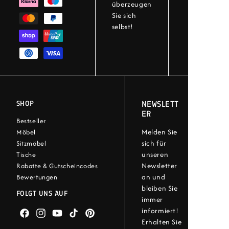
überzeugen
Sie sich
selbst!
SHOP
NEWSLETT
ER
Bestseller
Melden Sie
Möbel
sich für
Sitzmöbel
unseren
Tische
Newsletter
Rabatte & Gutscheincodes
an und
Bewertungen
bleiben Sie
FOLGT UNS AUF
immer
informiert!
Facebook
Instagram
YouTube
TikTok
Pinterest
Erhalten Sie