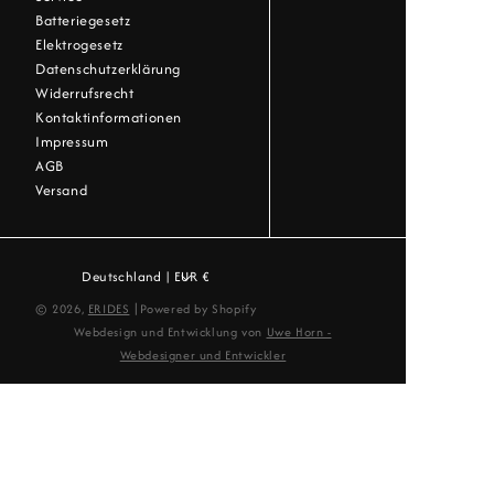
Batteriegesetz
Elektrogesetz
Datenschutzerklärung
Widerrufsrecht
Kontaktinformationen
Impressum
AGB
Versand
Deutschland | EUR €
|
© 2026,
ERIDES
Powered by Shopify
Webdesign und Entwicklung von
Uwe Horn -
Webdesigner und Entwickler