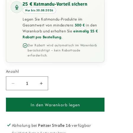
25 € Katmandu-Vorteil sichern
Nur bis 30.08.2026
Legen Sie Katmandu-Produkte im
Gesamtwert von mindestens
500 €
in den
Warenkorb und erhalten Sie
einmalig 25 €
Rabatt pro Bestellung
.
Der Rabatt wird automatisch im Warenkorb
berücksichtigt – kein Rabattcode
erforderlich.
Anzahl
Verringere
Erhöhe
die
die
Menge
Menge
für
für
In den Warenkorb legen
Esszimmerstuhl
Esszimmerstuhl
Olbia
Olbia
in
in
Abholung bei
Peitzer Straße 16
verfügbar
Blau
Blau
Gewöhnlich fertig in 5 oder mehr Tagen