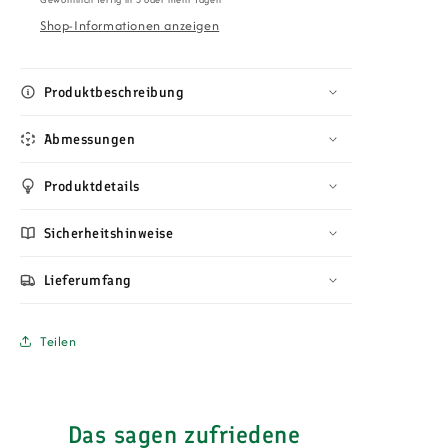
–
–
Shop-Informationen anzeigen
Chenille
Chenille
Rebel
Rebel
11
11
mit
mit
Produktbeschreibung
Massivholzbeinen
Massivholzbeinen
von
von
Abmessungen
Katmandu
Katmandu
Produktdetails
Sicherheitshinweise
Lieferumfang
Teilen
Das sagen zufriedene