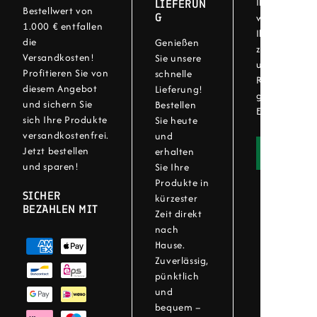
Ihre Zufriede
LIEFERUN
Bestellwert von
G
wichtig! Bei
1.000 € entfallen
Ihre Artikel 
die
Genießen
zurückgeben.
Versandkosten!
Sie unsere
unser einfac
Profitieren Sie von
schnelle
Rückgabever
diesem Angebot
Lieferung!
genießen Sie 
und sichern Sie
Bestellen
Einkaufserleb
sich Ihre Produkte
Sie heute
versandkostenfrei.
und
Jetzt bestellen
erhalten
Widerru
und sparen!
Sie Ihre
Produkte in
SICHER
kürzester
BEZAHLEN MIT
Zeit direkt
nach
Hause.
Zuverlässig,
pünktlich
und
bequem –