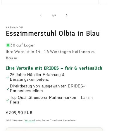
Medien
Medien
1
2
in
in
von
1
/
9
Modal
Modal
öffnen
öffnen
KATMANDU
Esszimmerstuhl Olbia in Blau
30 auf Lager
ihre Ware ist in 14 - 16 Werktagen bei Ihnen zu
Hause.
Ihre Vorteile mit ERIDES – fair & verlässlich
26 Jahre Händler-Erfahrung &
Beratungskompetenz
Direktbezug von ausgewählten ERIDES-
Partnerherstellern
Top-Qualität unserer Partnermarken – fair im
Preis
Normaler
€209,90 EUR
Preis
Inkl. Steuern.
Versand
wird beim Checkout berechnet