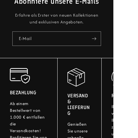
Abonniere unsere E-Mails
Erfahre als Erster von neuen Kollektionen
und exklusiven Angeboten.
E-Mail
BEZAHLUNG
VERSAND
RÜCKGABE
&
Ab einem
Ihre Zufriede
LIEFERUN
Bestellwert von
G
wichtig! Bei
1.000 € entfallen
Ihre Artikel 
die
Genießen
zurückgeben.
Versandkosten!
Sie unsere
unser einfac
Profitieren Sie von
schnelle