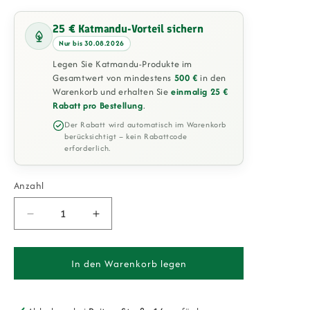
25 € Katmandu-Vorteil sichern
Nur bis 30.08.2026
Legen Sie Katmandu-Produkte im
Gesamtwert von mindestens
500 €
in den
Warenkorb und erhalten Sie
einmalig 25 €
Rabatt pro Bestellung
.
Der Rabatt wird automatisch im Warenkorb
berücksichtigt – kein Rabattcode
erforderlich.
Anzahl
Verringere
Erhöhe
die
die
Menge
Menge
für
für
In den Warenkorb legen
Esstisch
Esstisch
Grossi
Grossi
180
180