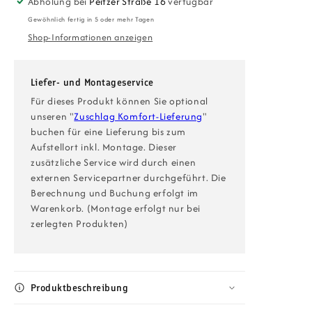
Abholung bei
Peitzer Straße 16
verfügbar
bis
bis
Gewöhnlich fertig in 5 oder mehr Tagen
270
270
Shop-Informationen anzeigen
×
×
90
90
cm
cm
Liefer- und Montageservice
Eiche
Eiche
–
–
Für dieses Produkt können Sie optional
Erweiterbarer
Erweiterbarer
unseren "
Zuschlag Komfort-Lieferung
"
Massivholztisch,
Massivholztisch,
buchen für eine Lieferung bis zum
geölt,
geölt,
Aufstellort inkl. Montage. Dieser
Butterfly
Butterfly
zusätzliche Service wird durch einen
Auszug
Auszug
externen Servicepartner durchgeführt. Die
Berechnung und Buchung erfolgt im
Warenkorb. (Montage erfolgt nur bei
zerlegten Produkten)
Produktbeschreibung