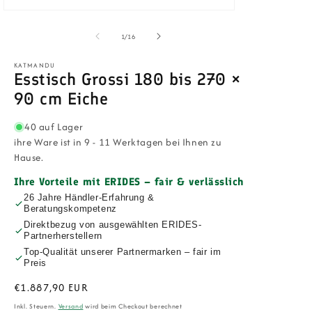
in
Medien
Modal
1
öffnen
in
von
1
/
16
Modal
öffnen
KATMANDU
Esstisch Grossi 180 bis 270 ×
90 cm Eiche
40 auf Lager
ihre Ware ist in 9 - 11 Werktagen bei Ihnen zu
Hause.
Ihre Vorteile mit ERIDES – fair & verlässlich
26 Jahre Händler-Erfahrung &
Beratungskompetenz
Direktbezug von ausgewählten ERIDES-
Partnerherstellern
Top-Qualität unserer Partnermarken – fair im
Preis
Normaler
€1.887,90 EUR
Preis
Inkl. Steuern.
Versand
wird beim Checkout berechnet