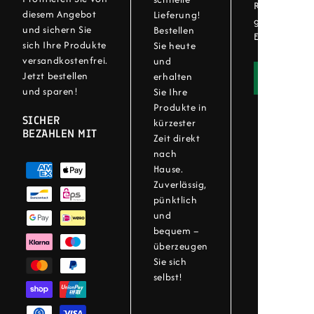
Rückgabever
diesem Angebot
Lieferung!
genießen Sie 
und sichern Sie
Bestellen
Einkaufserleb
sich Ihre Produkte
Sie heute
versandkostenfrei.
und
Jetzt bestellen
erhalten
Widerru
und sparen!
Sie Ihre
Produkte in
SICHER
kürzester
BEZAHLEN MIT
Zeit direkt
nach
Hause.
Zuverlässig,
pünktlich
und
bequem –
überzeugen
Sie sich
selbst!