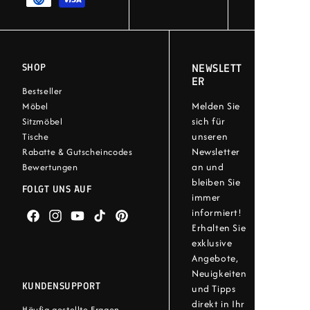
SHOP
NEWSLETT
ER
Bestseller
Melden Sie
Möbel
sich für
Sitzmöbel
unseren
Tische
Newsletter
Rabatte & Gutscheincodes
an und
Bewertungen
bleiben Sie
FOLGT UNS AUF
immer
informiert!
Facebook
Instagram
YouTube
TikTok
Pinterest
Erhalten Sie
exklusive
Angebote,
Neuigkeiten
KUNDENSUPPORT
und Tipps
direkt in Ihr
Häufig gestellte Fragen