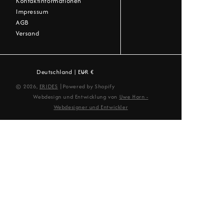
Kontaktinformationen
Impressum
AGB
Versand
Deutschland | EUR €
|
© 2026,
ERIDES
Powered by Shopify
Webdesign und Entwicklung von
Uwe Horn -
Webdesigner und Entwickler