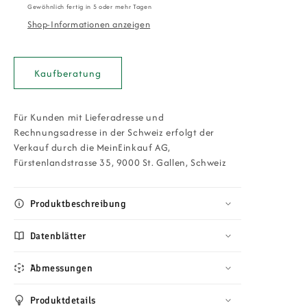
Gewöhnlich fertig in 5 oder mehr Tagen
Bequemer
Bequemer
Shop-Informationen anzeigen
Hochlehner
Hochlehner
mit
mit
Armlehnen
Armlehnen
für
für
Kaufberatung
Senioren
Senioren
und
und
Pflege
Pflege
Für Kunden mit Lieferadresse und
Rechnungsadresse in der Schweiz erfolgt der
Verkauf durch die MeinEinkauf AG,
Fürstenlandstrasse 35, 9000 St. Gallen, Schweiz
Produktbeschreibung
Datenblätter
Abmessungen
Produktdetails