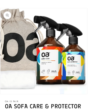
oduktinformationen
ringen
Medien
1
OA IS FAIR
in
OA SOFA CARE & PROTECTOR
Modal