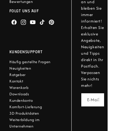
an und
Bewertungen
bleiben Sie
FOLGT UNS AUF
immer
informiert!
Facebook
Instagram
YouTube
TikTok
Pinterest
Erhalten Sie
exklusive
Angebote,
Neuigkeiten
KUNDENSUPPORT
und Tipps
direkt in Ihr
Häufig gestellte Fragen
Postfach.
Neuigkeiten
Verpassen
Ratgeber
Sie nichts
Kontakt
mehr!
Warenkorb
Downloads
E-Mail
Kundenkonto
Komfort-Lieferung
3D Produktdaten
Weiterbildung im
Unternehmen