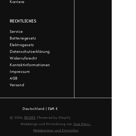
Karriere
RECHTLICHES
Service
Batteriegesetz
Elektrogesetz
Datenschutzerklärung
Widerrufsrecht
Kontaktinformationen
Impressum
AGB
Versand
Deutschland | EUR €
|
© 2026,
ERIDES
Powered by Shopify
Webdesign und Entwicklung von
Uwe Horn -
Webdesigner und Entwickler