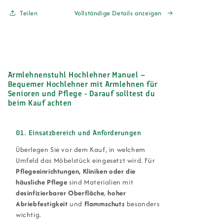
Set
Set
Teilen
Vollständige Details anzeigen
500ml
500ml
–
–
Polsterreiniger
Polsterreiniger
&amp;
&amp;
Imprägnierspray
Imprägnierspray
im
im
Armlehnenstuhl Hochlehner Manuel –
Geschenkset,
Geschenkset,
Bequemer Hochlehner mit Armlehnen für
PFC-
PFC-
Senioren und Pflege - Darauf solltest du
frei
frei
beim Kauf achten
&amp;
&amp;
biologisch
biologisch
abbaubar
abbaubar
01. Einsatzbereich und Anforderungen
Überlegen Sie vor dem Kauf, in welchem
Umfeld das Möbelstück eingesetzt wird. Für
Pflegeeinrichtungen, Kliniken oder die
häusliche Pflege
sind Materialien mit
desinfizierbarer Oberfläche
,
hoher
Abriebfestigkeit
und
Flammschutz
besonders
wichtig.