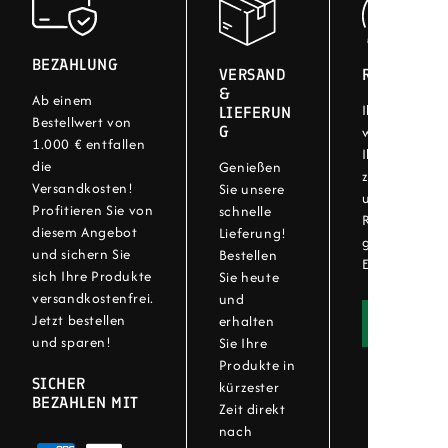
BEZAHLUNG
VERSAND
RÜCKGABE
&
Ab einem
Ihre Zufriede
LIEFERUN
Bestellwert von
G
wichtig! Bei
1.000 € entfallen
Ihre Artikel 
die
Genießen
zurückgeben.
Versandkosten!
Sie unsere
unser einfac
Profitieren Sie von
schnelle
Rückgabever
diesem Angebot
Lieferung!
genießen Sie 
und sichern Sie
Bestellen
Einkaufserleb
sich Ihre Produkte
Sie heute
versandkostenfrei.
und
Jetzt bestellen
erhalten
Widerru
und sparen!
Sie Ihre
Produkte in
SICHER
kürzester
BEZAHLEN MIT
Zeit direkt
nach