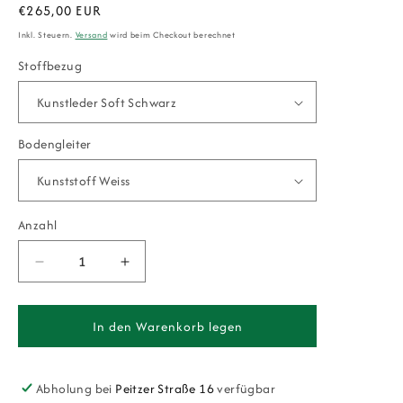
Normaler
€265,00 EUR
Preis
Inkl. Steuern.
Versand
wird beim Checkout berechnet
Stoffbezug
Bodengleiter
Anzahl
Verringere
Erhöhe
die
die
Menge
Menge
für
für
In den Warenkorb legen
Armlehnenstuhl
Armlehnenstuhl
Hochlehner
Hochlehner
Manuel
Manuel
Abholung bei
Peitzer Straße 16
verfügbar
–
–