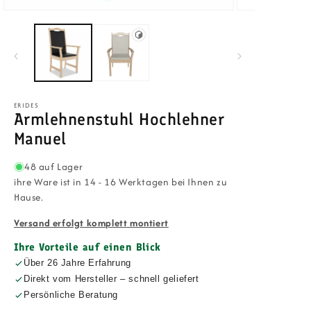
Medien
Medien
1
2
in
in
Modal
Modal
öffnen
öffnen
ERIDES
Armlehnenstuhl Hochlehner
Manuel
48 auf Lager
ihre Ware ist in 14 - 16 Werktagen bei Ihnen zu
Hause.
Versand erfolgt komplett montiert
Ihre Vorteile auf einen Blick
Über 26 Jahre Erfahrung
Direkt vom Hersteller – schnell geliefert
Persönliche Beratung